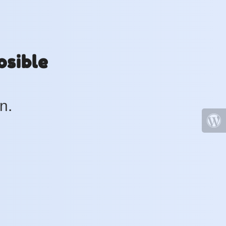
osible
n.